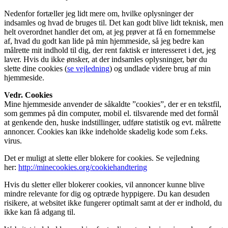
Nedenfor fortæller jeg lidt mere om, hvilke oplysninger der
indsamles og hvad de bruges til. Det kan godt blive lidt teknisk, men
helt overordnet handler det om, at jeg prøver at få en fornemmelse
af, hvad du godt kan lide på min hjemmeside, så jeg bedre kan
målrette mit indhold til dig, der rent faktisk er interesseret i det, jeg
laver. Hvis du ikke ønsker, at der indsamles oplysninger, bør du
slette dine cookies (
se vejledning
) og undlade videre brug af min
hjemmeside.
Vedr. Cookies
Mine hjemmeside anvender de såkaldte ”cookies”, der er en tekstfil,
som gemmes på din computer, mobil el. tilsvarende med det formål
at genkende den, huske indstillinger, udføre statistik og evt. målrette
annoncer. Cookies kan ikke indeholde skadelig kode som f.eks.
virus.
Det er muligt at slette eller blokere for cookies. Se vejledning
her:
http://minecookies.org/cookiehandtering
Hvis du sletter eller blokerer cookies, vil annoncer kunne blive
mindre relevante for dig og optræde hyppigere. Du kan desuden
risikere, at websitet ikke fungerer optimalt samt at der er indhold, du
ikke kan få adgang til.