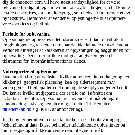
dig de annoncer, som vil have størst sandsynlighed for at være
relevante for dig, at registrere dine køb og betalinger, samt at kunne
levere de services, du har efterspurgt, som f.eks. at fremsende et evt.
nyhedsbrev. Herudover anvender vi oplysningerne til at optimere
vores services og indhold.
Periode for opbevaring
Oplysningerne opbevares i det tidsrum, der er tilladt i henhold til
lovgivningen, og vi sletter dem, når de ikke længere er nødvendige.
Perioden afhænger af karakteren af oplysningen og baggrunden for
opbevaring. Det er derfor ikke muligt at angive en generel
tidsramme for, hvornår informationer slettes.
Videregivelse af oplysninger
Data om din brug af websitet, hvilke annoncer, du modtager og evt.
klikker på, geografisk placering, køn og alderssegment m.v.
videregives til tredjeparter i det omfang disse oplysninger er kendt.
Du kan se hvilke tredjeparter, der er tale om, i afsnittet om
”Cookies” ovenfor. Oplysningerne anvendes til målretning af
annoncering, hvis jeg benytter mig af dette. (Pt. Benytter
ditlederskab.dk
sig IKKE af annoncering).
Jeg benytter herudover en række tredjeparter til opbevaring og
behandling af data. Disse behandler udelukkende oplysninger på
mine vegne og må ikke anvende dem til egne formål.