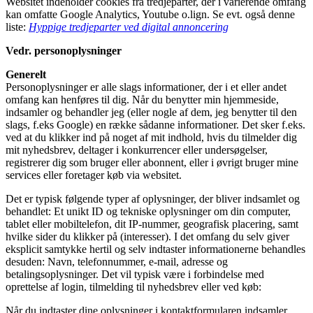
Websitet indeholder cookies fra tredjeparter, der i varierende omfang
kan omfatte Google Analytics, Youtube o.lign. Se evt. også denne
liste:
Hyppige tredjeparter ved digital annoncering
Vedr. personoplysninger
Generelt
Personoplysninger er alle slags informationer, der i et eller andet
omfang kan henføres til dig. Når du benytter min hjemmeside,
indsamler og behandler jeg (eller nogle af dem, jeg benytter til den
slags, f.eks Google) en række sådanne informationer. Det sker f.eks.
ved at du klikker ind på noget af mit indhold, hvis du tilmelder dig
mit nyhedsbrev, deltager i konkurrencer eller undersøgelser,
registrerer dig som bruger eller abonnent, eller i øvrigt bruger mine
services eller foretager køb via websitet.
Det er typisk følgende typer af oplysninger, der bliver indsamlet og
behandlet: Et unikt ID og tekniske oplysninger om din computer,
tablet eller mobiltelefon, dit IP-nummer, geografisk placering, samt
hvilke sider du klikker på (interesser). I det omfang du selv giver
eksplicit samtykke hertil og selv indtaster informationerne behandles
desuden: Navn, telefonnummer, e-mail, adresse og
betalingsoplysninger. Det vil typisk være i forbindelse med
oprettelse af login, tilmelding til nyhedsbrev eller ved køb:
Når du indtaster dine oplysninger i kontaktformularen indsamler