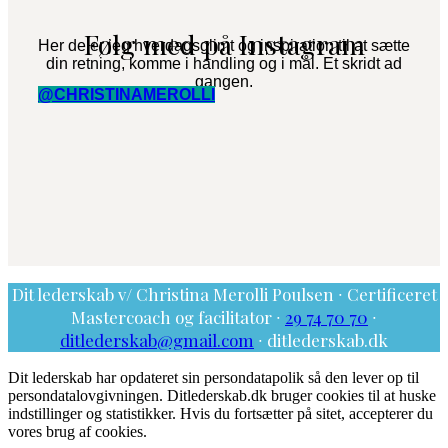
Følg med på Instagram
Her deler jeg hverdagsglimt og inspiration til at sætte
din retning, komme i handling og i mål. Et skridt ad
gangen.
@CHRISTINAMEROLLI
Dit lederskab v/ Christina Merolli Poulsen ∙ Certificeret
Mastercoach og facilitator ∙
29 74 70 70
∙
ditlederskab@gmail.com
∙ ditlederskab.dk
Dit lederskab har opdateret sin persondatapolik så den lever op til
persondatalovgivningen. Ditlederskab.dk bruger cookies til at huske
indstillinger og statistikker. Hvis du fortsætter på sitet, accepterer du
vores brug af cookies.