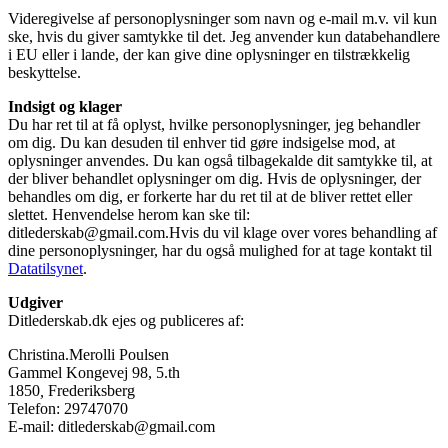
Videregivelse af personoplysninger som navn og e-mail m.v. vil kun
ske, hvis du giver samtykke til det. Jeg anvender kun databehandlere
i EU eller i lande, der kan give dine oplysninger en tilstrækkelig
beskyttelse.
Indsigt og klager
Du har ret til at få oplyst, hvilke personoplysninger, jeg behandler
om dig. Du kan desuden til enhver tid gøre indsigelse mod, at
oplysninger anvendes. Du kan også tilbagekalde dit samtykke til, at
der bliver behandlet oplysninger om dig. Hvis de oplysninger, der
behandles om dig, er forkerte har du ret til at de bliver rettet eller
slettet. Henvendelse herom kan ske til:
ditlederskab@gmail.com.Hvis du vil klage over vores behandling af
dine personoplysninger, har du også mulighed for at tage kontakt til
Datatilsynet
.
Udgiver
Ditlederskab.dk ejes og publiceres af:
Christina.Merolli Poulsen
Gammel Kongevej 98, 5.th
1850
,
Frederiksberg
Telefon: 29747070
E-mail: ditlederskab@gmail.com