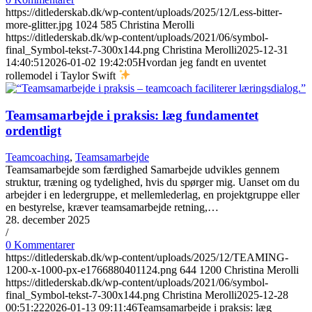
https://ditlederskab.dk/wp-content/uploads/2025/12/Less-bitter-
more-glitter.jpg
1024
585
Christina Merolli
https://ditlederskab.dk/wp-content/uploads/2021/06/symbol-
final_Symbol-tekst-7-300x144.png
Christina Merolli
2025-12-31
14:40:51
2026-01-02 19:42:05
Hvordan jeg fandt en uventet
rollemodel i Taylor Swift
Teamsamarbejde i praksis: læg fundamentet
ordentligt
Teamcoaching
,
Teamsamarbejde
Teamsamarbejde som færdighed Samarbejde udvikles gennem
struktur, træning og tydelighed, hvis du spørger mig. Uanset om du
arbejder i en ledergruppe, et mellemlederlag, en projektgruppe eller
en bestyrelse, kræver teamsamarbejde retning,…
28. december 2025
/
0 Kommentarer
https://ditlederskab.dk/wp-content/uploads/2025/12/TEAMING-
1200-x-1000-px-e1766880401124.png
644
1200
Christina Merolli
https://ditlederskab.dk/wp-content/uploads/2021/06/symbol-
final_Symbol-tekst-7-300x144.png
Christina Merolli
2025-12-28
00:51:22
2026-01-13 09:11:46
Teamsamarbejde i praksis: læg