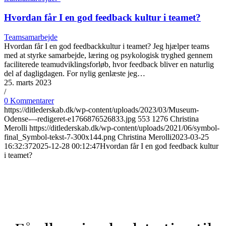
Hvordan får I en god feedback kultur i teamet?
Teamsamarbejde
Hvordan får I en god feedbackkultur i teamet? Jeg hjælper teams
med at styrke samarbejde, læring og psykologisk tryghed gennem
faciliterede teamudviklingsforløb, hvor feedback bliver en naturlig
del af dagligdagen. For nylig genlæste jeg…
25. marts 2023
/
0 Kommentarer
https://ditlederskab.dk/wp-content/uploads/2023/03/Museum-
Odense-–-redigeret-e1766876526833.jpg
553
1276
Christina
Merolli
https://ditlederskab.dk/wp-content/uploads/2021/06/symbol-
final_Symbol-tekst-7-300x144.png
Christina Merolli
2023-03-25
16:32:37
2025-12-28 00:12:47
Hvordan får I en god feedback kultur
i teamet?