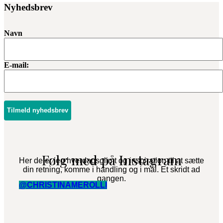
Nyhedsbrev
Navn
E-mail:
Tilmeld nyhedsbrev
Følg med på Instagram
Her deler jeg hverdagsglimt og inspiration til at sætte
din retning, komme i handling og i mål. Et skridt ad
gangen.
@CHRISTINAMEROLLI