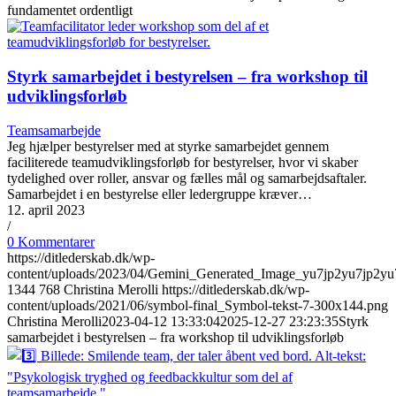
fundamentet ordentligt
Styrk samarbejdet i bestyrelsen – fra workshop til
udviklingsforløb
Teamsamarbejde
Jeg hjælper bestyrelser med at styrke samarbejdet gennem
faciliterede teamudviklingsforløb for bestyrelser, hvor vi skaber
tydelighed over roller, ansvar og fælles mål og samarbejdsaftaler.
Samarbejdet i en bestyrelse eller ledergruppe kræver…
12. april 2023
/
0 Kommentarer
https://ditlederskab.dk/wp-
content/uploads/2023/04/Gemini_Generated_Image_yu7jp2yu7jp2yu
1344
768
Christina Merolli
https://ditlederskab.dk/wp-
content/uploads/2021/06/symbol-final_Symbol-tekst-7-300x144.png
Christina Merolli
2023-04-12 13:33:04
2025-12-27 23:23:35
Styrk
samarbejdet i bestyrelsen – fra workshop til udviklingsforløb